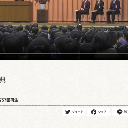
典
757回再生
ツイート
シェア
送