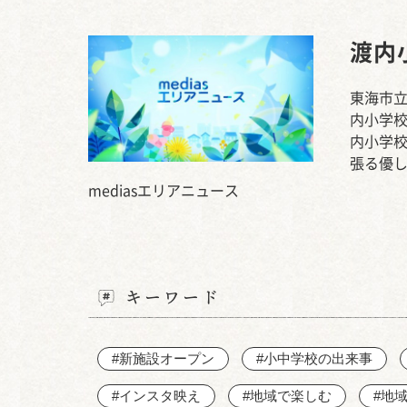
渡内
東海市立
内小学校
内小学校
張る優
mediasエリアニュース
キーワード
#新施設オープン
#小中学校の出来事
#インスタ映え
#地域で楽しむ
#地