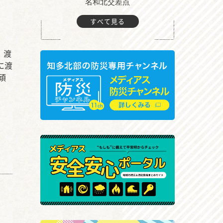
町付近
名和北交差点
すべて見る
。渡
に渡
頑