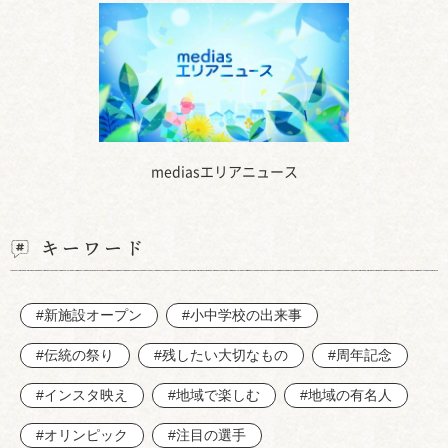
mediasエリアニュース
キーワード
#新施設オープン
#小中学校の出来事
#伝統の祭り
#残したい大切なもの
#周年記念
#インスタ映え
#地域で楽しむ
#地域の有名人
#オリンピック
#注目の選手