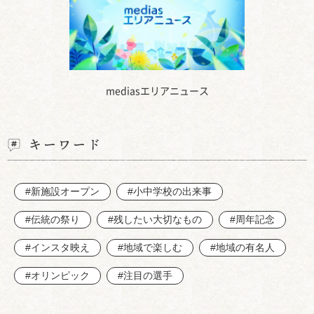
mediasエリアニュース
キーワード
#新施設オープン
#小中学校の出来事
#伝統の祭り
#残したい大切なもの
#周年記念
#インスタ映え
#地域で楽しむ
#地域の有名人
#オリンピック
#注目の選手