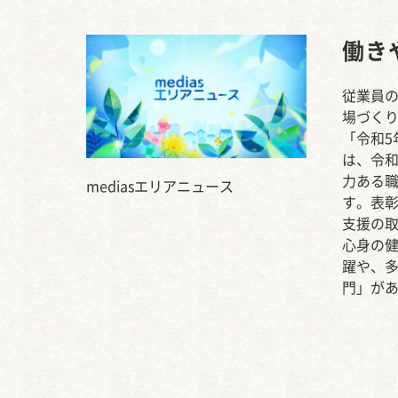
働き
従業員
場づくり
「令和
は、令
力ある
mediasエリアニュース
す。表
支援の
心身の
躍や、
門」が