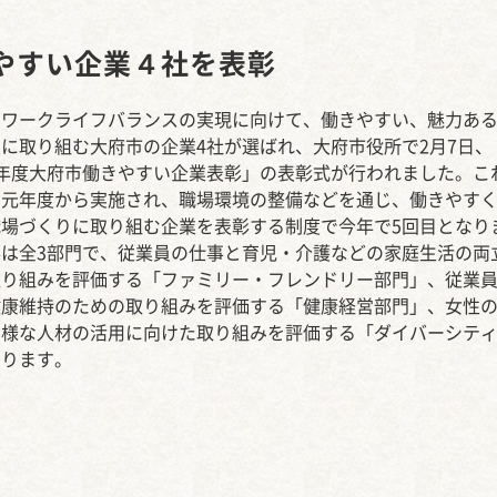
西知多産業道路 大田
やすい企業４社を表彰
のワークライフバランスの実現に向けて、働きやすい、魅力あ
に取り組む大府市の企業4社が選ばれ、大府市役所で2月7日、
5年度大府市働きやすい企業表彰」の表彰式が行われました。こ
和元年度から実施され、職場環境の整備などを通じ、働きやす
職場づくりに取り組む企業を表彰する制度で今年で5回目となり
彰は全3部門で、従業員の仕事と育児・介護などの家庭生活の両
取り組みを評価する「ファミリー・フレンドリー部門」、従業
健康維持のための取り組みを評価する「健康経営部門」、女性
多様な人材の活用に向けた取り組みを評価する「ダイバーシテ
あります。