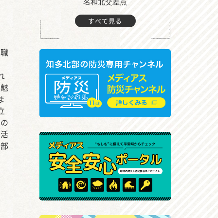
町付近
名和北交差点
すべて見る
る職
れ
く魅
ま
立
員の
の活
ィ部