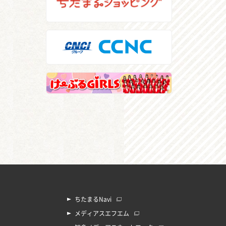
ちたまるNavi
メディアスエフエム