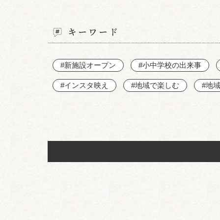
キーワード
#新施設オープン
#小中学校の出来事
#インスタ映え
#地域で楽しむ
#地