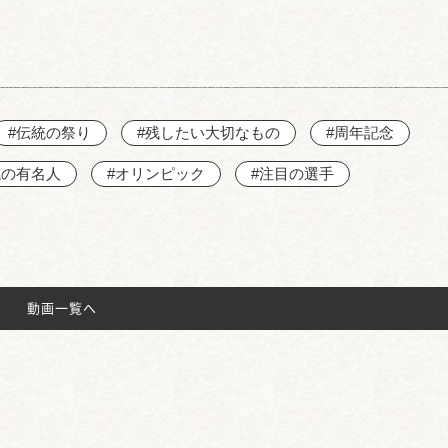
#伝統の祭り
#残したい大切なもの
#周年記念
域の有名人
#オリンピック
#注目の選手
動画一覧へ