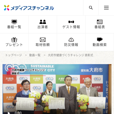
番組一覧
出演者
ゲスト情報
番組表
プレゼント
取材依頼
防災情報
動画検索
トップページ
動画一覧
大府市健康づくりチャレンジ 表彰式