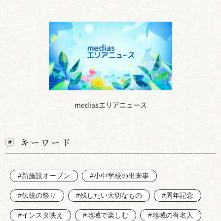
mediasエリアニュース
キーワード
#新施設オープン
#小中学校の出来事
#伝統の祭り
#残したい大切なもの
#周年記念
#インスタ映え
#地域で楽しむ
#地域の有名人