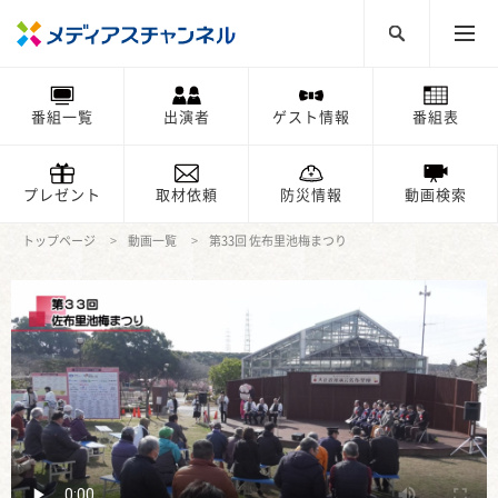
番組一覧
出演者
ゲスト情報
番組表
プレゼント
取材依頼
防災情報
動画検索
トップページ
動画一覧
第33回 佐布里池梅まつり