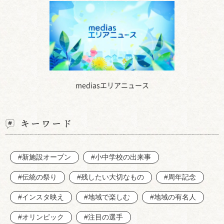
mediasエリアニュース
キーワード
#新施設オープン
#小中学校の出来事
#伝統の祭り
#残したい大切なもの
#周年記念
#インスタ映え
#地域で楽しむ
#地域の有名人
#オリンピック
#注目の選手