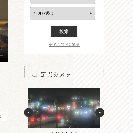
検索
全ての選択を解除
定点カメラ
る