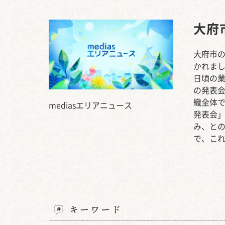
大府
大府市
かれま
日頃の
の発表
織全体
mediasエリアニュース
発表会
み、と
で、こ
キーワード