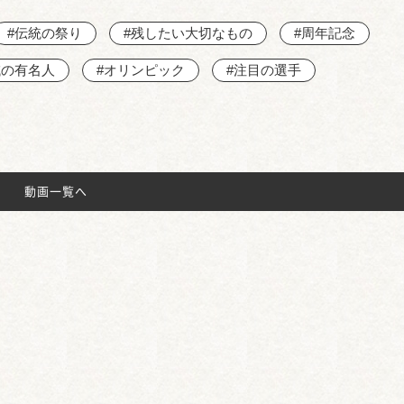
#伝統の祭り
#残したい大切なもの
#周年記念
域の有名人
#オリンピック
#注目の選手
動画一覧へ