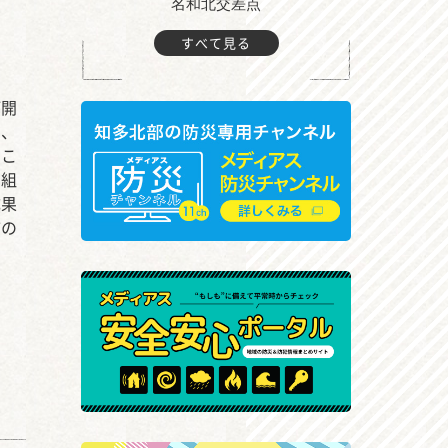
町付近
名和北交差点
すべて見る
が開
に、
。こ
の組
成果
市の
の