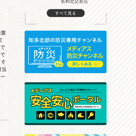
町付近
名和北交差点
すべて見る
設置
て
んで
なで
よそ
担当
ター