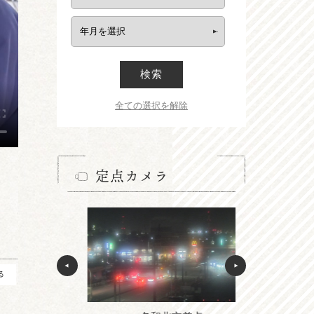
検索
全ての選択を解除
定点カメラ
る