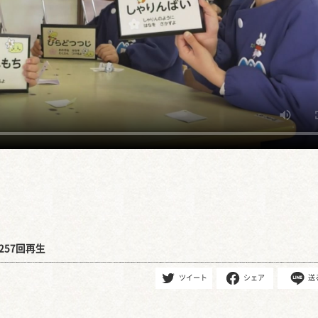
257回再生
ツイート
シェア
送