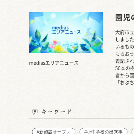
園児
大府市立
しまし
いるも
もらお
表記され
mediasエリアニュース
50本の
者から
「おぶ
キーワード
#新施設オープン
#小中学校の出来事