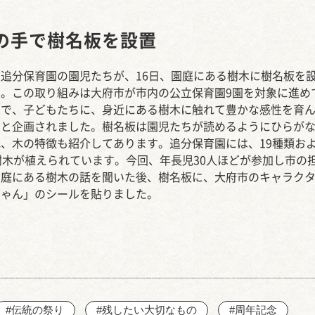
西知多産業道路 大田
の手で樹名板を設置
追分保育園の園児たちが、16日、園庭にある樹木に樹名板を
た。この取り組みは大府市が市内の公立保育園9園を対象に進め
ので、子どもたちに、身近にある樹木に触れて豊かな感性を育
うと企画されました。樹名板は園児たちが読めるようにひらが
、木の特徴も紹介してあります。追分保育園には、19種類お
樹木が植えられています。今回、年長児30人ほどが参加し市の
園庭にある樹木の話を聞いた後、樹名板に、大府市のキャラク
ちゃん」のシールを貼りました。
#伝統の祭り
#残したい大切なもの
#周年記念