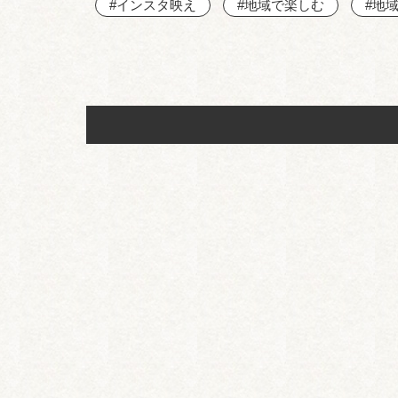
#インスタ映え
#地域で楽しむ
#地