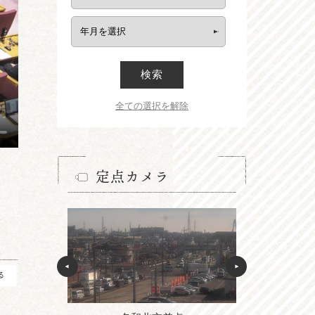
検索
全ての選択を解除
定点カメラ
る