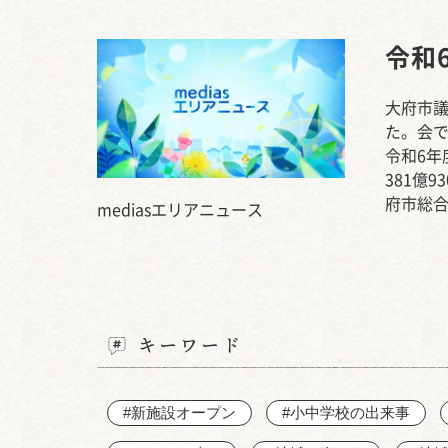
令和
大府市議
た。会
令和6年
381億
府市総合
mediasエリアニュース
キーワード
#新施設オープン
#小中学校の出来事