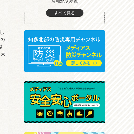
町付近
名和北交差点
すべて見る
し
市の
は
次大