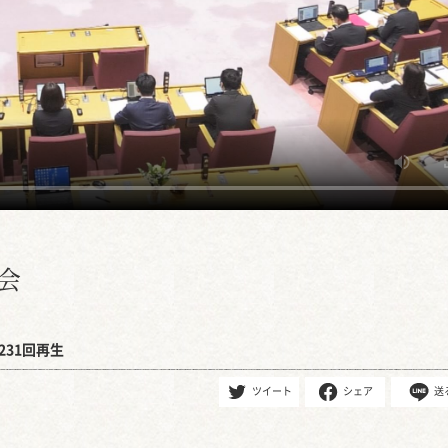
会
231回再生
ツイート
シェア
送