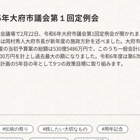
西知多産業道路 大田
6年大府市議会第１回定例会
会議場で2月22日、令和6年大府市議会第1回定例会が開かれま
では岡村秀人大府市長が新年度の施政方針を述べました。大府
度の当初予算案の総額は530億5486万円で、このうち一般会計
9300万円を計上し過去最大の額になりました。令和6年度は第6
計画の5年目の年として9つの政策目標に取り組みます。
#伝統の祭り
#残したい大切なもの
#周年記念