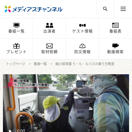
番組一覧
出演者
ゲスト情報
番組表
プレゼント
取材依頼
防災情報
動画検索
トップページ
動画一覧
緒川保育園 う・ら・らバスの乗り方教室