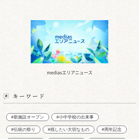
mediasエリアニュース
キーワード
#新施設オープン
#小中学校の出来事
#伝統の祭り
#残したい大切なもの
#周年記念