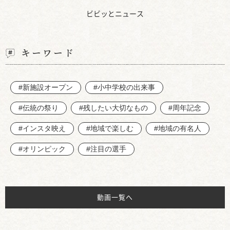
ビビッとニュース
キーワード
#新施設オープン
#小中学校の出来事
#伝統の祭り
#残したい大切なもの
#周年記念
#インスタ映え
#地域で楽しむ
#地域の有名人
#オリンピック
#注目の選手
動画一覧へ