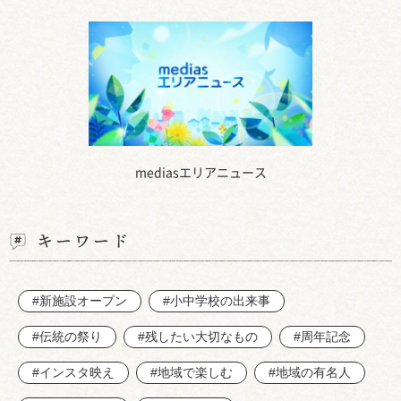
mediasエリアニュース
キーワード
#新施設オープン
#小中学校の出来事
#伝統の祭り
#残したい大切なもの
#周年記念
#インスタ映え
#地域で楽しむ
#地域の有名人