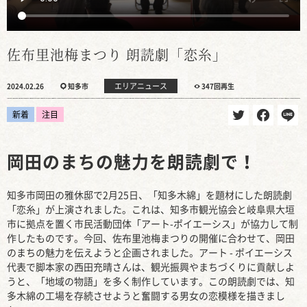
佐布里池梅まつり 朗読劇「恋糸」
エリアニュース
2024.02.26
知多市
347回再生
新着
注目
岡田のまちの魅力を朗読劇で！
知多市岡田の雅休邸で2月25日、「知多木綿」を題材にした朗読劇
「恋糸」が上演されました。これは、知多市観光協会と岐阜県大垣
市に拠点を置く市民活動団体「アート-ポイエーシス」が協力して制
作したものです。今回、佐布里池梅まつりの開催に合わせて、岡田
のまちの魅力を伝えようと企画されました。アート - ポイエーシス
代表で脚本家の西田充晴さんは、観光振興やまちづくりに貢献しよ
うと、「地域の物語」を多く制作しています。この朗読劇では、知
多木綿の工場を存続させようと奮闘する男女の恋模様を描きまし