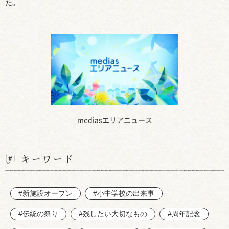
た。
mediasエリアニュース
キーワード
#新施設オープン
#小中学校の出来事
#伝統の祭り
#残したい大切なもの
#周年記念