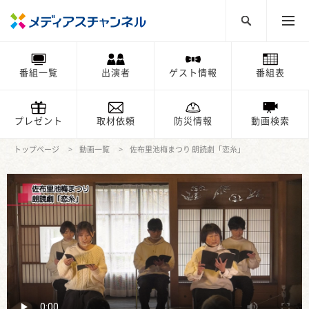
番組一覧
出演者
ゲスト情報
番組表
プレゼント
取材依頼
防災情報
動画検索
トップページ
動画一覧
佐布里池梅まつり 朗読劇「恋糸」