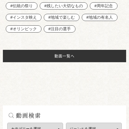
#伝統の祭り
#残したい大切なもの
#周年記念
#インスタ映え
#地域で楽しむ
#地域の有名人
#オリンピック
#注目の選手
動画一覧へ
動画検索