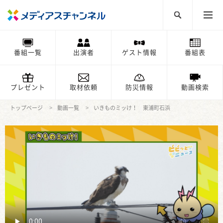
番組一覧
出演者
ゲスト情報
番組表
プレゼント
取材依頼
防災情報
動画検索
トップページ
動画一覧
いきものミッけ！ 東浦町石浜