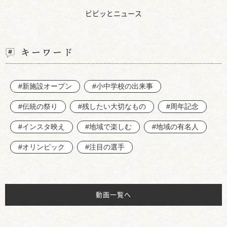
ビビッとニュース
キーワード
#新施設オープン
#小中学校の出来事
#伝統の祭り
#残したい大切なもの
#周年記念
#インスタ映え
#地域で楽しむ
#地域の有名人
#オリンピック
#注目の選手
動画一覧へ