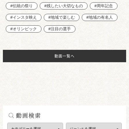
#伝統の祭り
#残したい大切なもの
#周年記念
#インスタ映え
#地域で楽しむ
#地域の有名人
#オリンピック
#注目の選手
動画一覧へ
動画検索