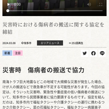
災害時における傷病者の搬送に関する協定を
締結
エリアニュース
2024.03.08
知多市
251回再生
新着
注目
災害時 傷病者の搬送で協力
南海トラフ巨大地震などこの地域で大規模な災害が発生した場合、
けが人の搬送などで救急車が不足する可能性があります。今回の協
定は、そういった災害時、緊急性や重症度の低い傷病者の搬送につ
いて、知多市から民間事業者に協力要請するものです。協定を結ん
だのは、知多市内で福祉タクシーや介護タクシーの運行に携わるつ
かさ介助タクシー、菜の花福祉タクシー、福祉タクシー病屋楽子