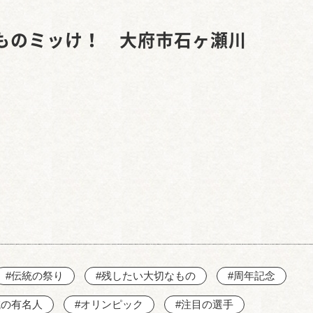
西知多産業道路 大田
ものミッけ！ 大府市石ヶ瀬川
#伝統の祭り
#残したい大切なもの
#周年記念
域の有名人
#オリンピック
#注目の選手