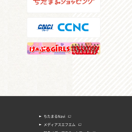
ちたまるNavi
メディアスエフエム