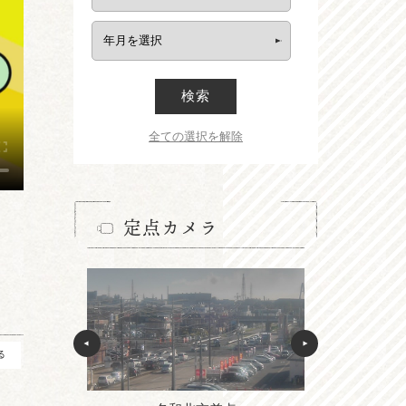
検索
全ての選択を解除
定点カメラ
る