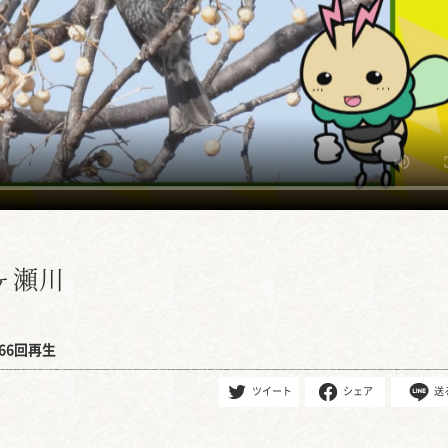
ヶ瀬川
66回再生
ツイート
シェア
送