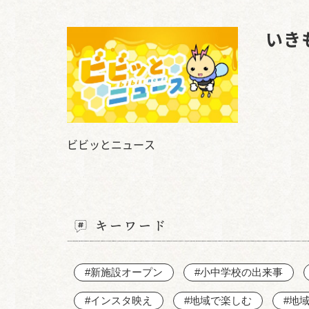
いき
ビビッとニュース
キーワード
#新施設オープン
#小中学校の出来事
#インスタ映え
#地域で楽しむ
#地