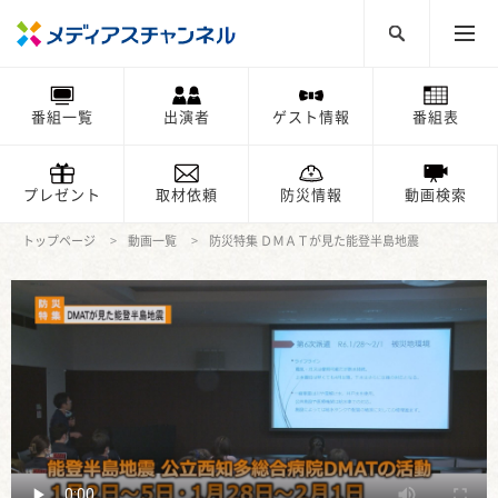
番組一覧
出演者
ゲスト情報
番組表
プレゼント
取材依頼
防災情報
動画検索
トップページ
動画一覧
防災特集 ＤＭＡＴが見た能登半島地震