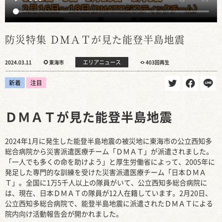
防災特集 ＤＭＡＴが見た能登半島地震
エリアニュース
2024.03.11
東海市
403回再生
新着
注目
ＤＭＡＴが見た能登半島地震
2024年1月に発生した能登半島地震の被災地に東海市の公立西知多
総合病院から災害派遣医療チーム「ＤＭＡＴ」が派遣されました。
「一人でも多くの命を助けよう」と厚生労働省によって、2005年に
発足した専門的な訓練を受けた災害派遣医療チーム「日本ＤＭＡ
Ｔ」。全国に1万5千人以上の隊員がいて、公立西知多総合病院に
は、現在、日本ＤＭＡＴの隊員が12人在籍しています。2月20日、
公立西知多総合病院で、能登半島地震に派遣されたＤＭＡＴによる
院内向け活動報告会が開かれました。