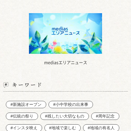
mediasエリアニュース
キーワード
#新施設オープン
#小中学校の出来事
#伝統の祭り
#残したい大切なもの
#周年記念
#インスタ映え
#地域で楽しむ
#地域の有名人