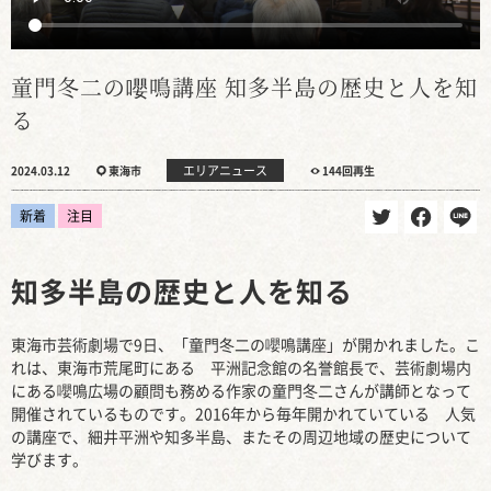
童門冬二の嚶鳴講座 知多半島の歴史と人を知
る
エリアニュース
2024.03.12
東海市
144回再生
新着
注目
知多半島の歴史と人を知る
東海市芸術劇場で9日、「童門冬二の嚶鳴講座」が開かれました。こ
れは、東海市荒尾町にある 平洲記念館の名誉館長で、芸術劇場内
にある嚶鳴広場の顧問も務める作家の童門冬二さんが講師となって
開催されているものです。2016年から毎年開かれていている 人気
の講座で、細井平洲や知多半島、またその周辺地域の歴史について
学びます。