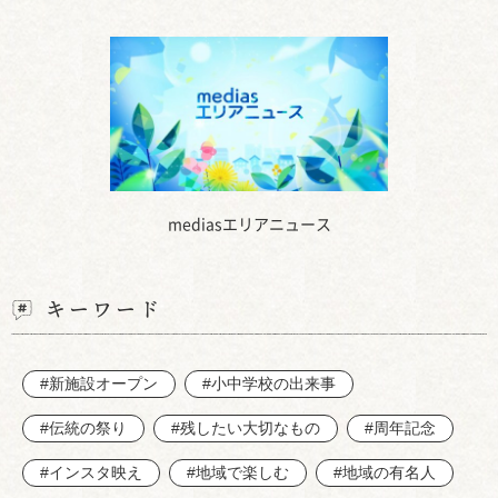
mediasエリアニュース
キーワード
#新施設オープン
#小中学校の出来事
#伝統の祭り
#残したい大切なもの
#周年記念
#インスタ映え
#地域で楽しむ
#地域の有名人