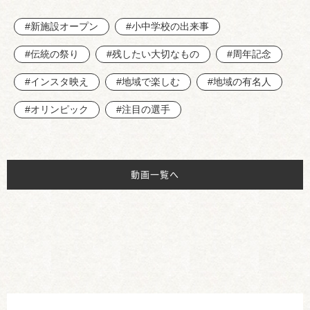
#新施設オープン
#小中学校の出来事
#伝統の祭り
#残したい大切なもの
#周年記念
#インスタ映え
#地域で楽しむ
#地域の有名人
#オリンピック
#注目の選手
動画一覧へ