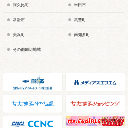
阿久比町
半田市
常滑市
武豊町
美浜町
南知多町
その他周辺地域