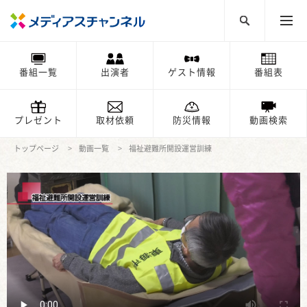
番組一覧
出演者
ゲスト情報
番組表
プレゼント
取材依頼
防災情報
動画検索
トップページ
動画一覧
福祉避難所開設運営訓練