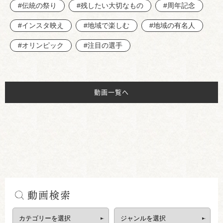
#伝統の祭り
#残したい大切なもの
#周年記念
#インスタ映え
#地域で楽しむ
#地域の有名人
#オリンピック
#注目の選手
動画一覧へ
動画検索