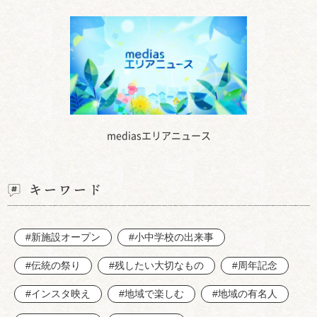
mediasエリアニュース
キーワード
#新施設オープン
#小中学校の出来事
#伝統の祭り
#残したい大切なもの
#周年記念
#インスタ映え
#地域で楽しむ
#地域の有名人