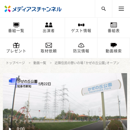
番組一覧
出演者
ゲスト情報
番組表
プレゼント
取材依頼
防災情報
動画検索
トップページ
動画一覧
近隣住民の憩いの場 ｢かぜの丘公園｣オープン