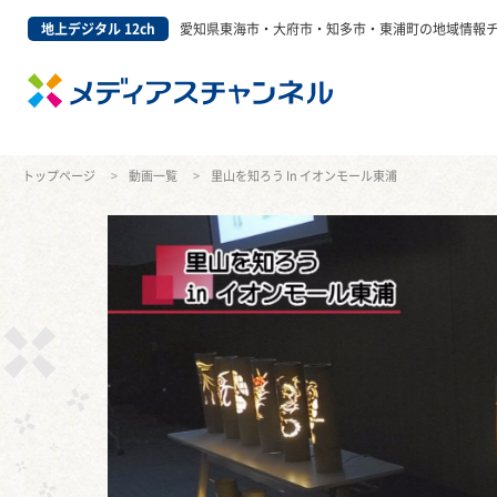
地上デジタル 12ch
愛知県東海市・大府市・知多市・東浦町の地域情報
トップページ
動画一覧
里山を知ろう In イオンモール東浦