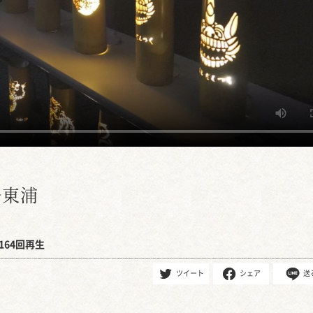
ル東浦
164回再生
ツイート
シェア
送