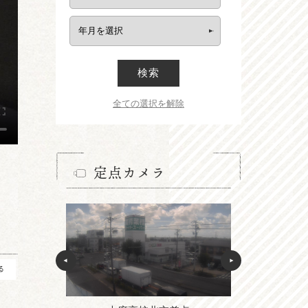
検索
全ての選択を解除
定点カメラ
る