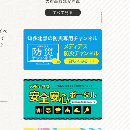
大府高校北交差点
西知多産業
すべて見る
イベ
森で
2