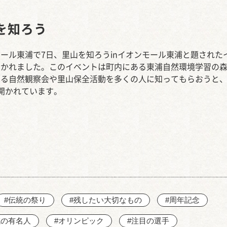
JR大府駅
を知ろう
ール東浦で7日、里山を知ろうinイオンモール東浦と題された
開かれました。このイベントは町内にある東浦自然環境学習の
いる自然観察会や里山保全活動を多くの人に知ってもらおうと、
開かれています。
#伝統の祭り
#残したい大切なもの
#周年記念
域の有名人
#オリンピック
#注目の選手