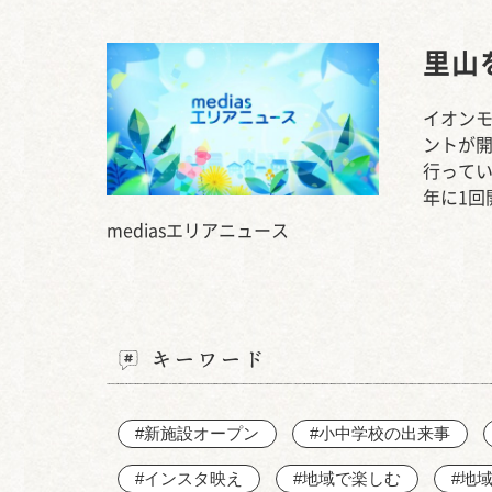
里山
イオンモ
ントが
行って
年に1回
mediasエリアニュース
キーワード
#新施設オープン
#小中学校の出来事
#インスタ映え
#地域で楽しむ
#地