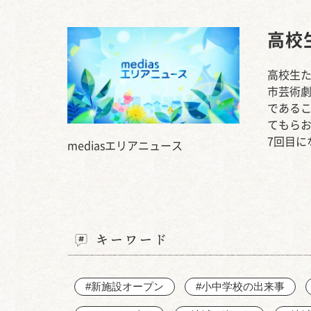
高校
高校生た
市芸術
である
てもら
7回目に
mediasエリアニュース
キーワード
#新施設オープン
#小中学校の出来事