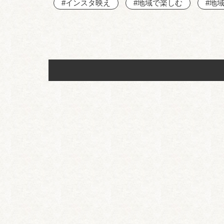
#インスタ映え
#地域で楽しむ
#地