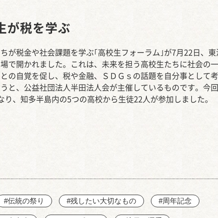
西知多産業道路 大田
生が税を学ぶ
ちが税金や社会課題を学ぶ｢高校生フォーラム｣が7月22日、東
劇場で開かれました。これは、未来を担う高校生たちに社会の
ことの自覚を促し、税や金融、ＳＤＧｓの話題を自分事として
おうと、公益社団法人半田法人会が主催しているものです。今
なり、知多半島内の5つの高校から生徒22人が参加しました。
#伝統の祭り
#残したい大切なもの
#周年記念