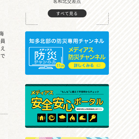
町付近
名和北交差点
すべて見る
海
一員
考え
回で