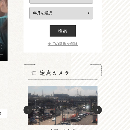
検索
全ての選択を解除
定点カメラ
る