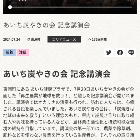
あいち炭やきの会 記念講演会
エリアニュース
2024.07.24
東浦町
176回再生
新着
注目
あいち炭やきの会 記念講演会
東浦町にある あいち健康プラザで、7月20日あいち炭やきの会が企
画した「再生農業が地球を救う！」と題した記念講演会が開かれま
した。講演会ではオカリナの演奏も行われ、訪れた人たちは、心癒
される音色を楽しんでいました。あいち炭やきの会は、「炭焼きは
地球の未来を救う」という理念のもと、県内で炭焼き作りに取り組
む人や興味を持っている人などが、農林業の活性化と持続可能な環
境の維持を目指しています。講演会の第一部では、農薬や除草剤、
肥料などを使わない農業を行っている生産者が、それぞれの取り組