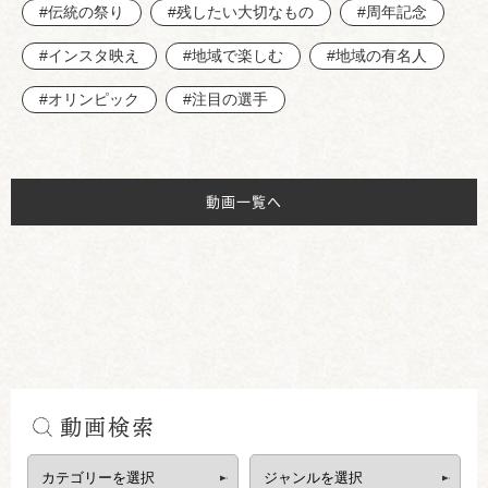
#伝統の祭り
#残したい大切なもの
#周年記念
#インスタ映え
#地域で楽しむ
#地域の有名人
#オリンピック
#注目の選手
動画一覧へ
動画検索