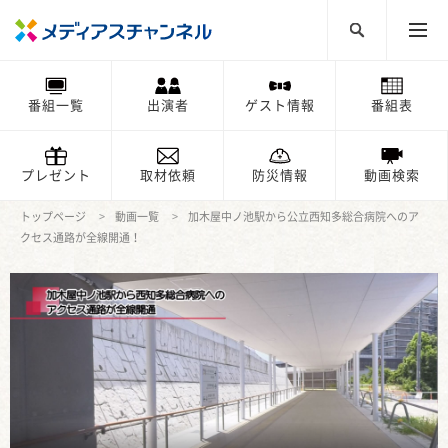
番組一覧
出演者
ゲスト情報
番組表
プレゼント
取材依頼
防災情報
動画検索
トップページ
動画一覧
加木屋中ノ池駅から公立西知多総合病院へのア
クセス通路が全線開通！