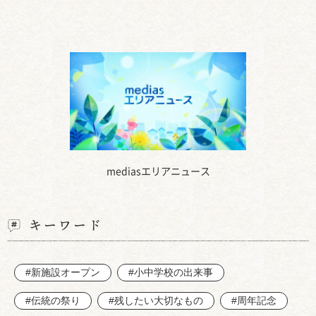
mediasエリアニュース
キーワード
#新施設オープン
#小中学校の出来事
#伝統の祭り
#残したい大切なもの
#周年記念