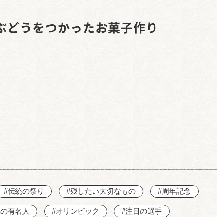
西知多産業道路 大田
ぶどうをつかったお菓子作り
#伝統の祭り
#残したい大切なもの
#周年記念
域の有名人
#オリンピック
#注目の選手