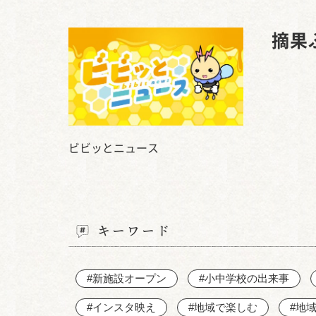
摘果
ビビッとニュース
キーワード
#新施設オープン
#小中学校の出来事
#インスタ映え
#地域で楽しむ
#地