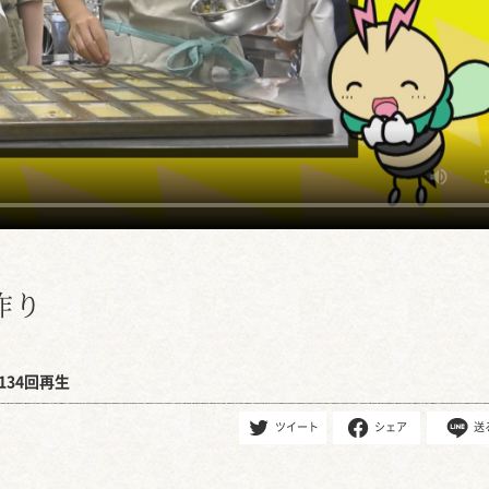
作り
134回再生
ツイート
シェア
送