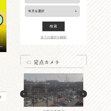
検索
全ての選択を解除
定点カメラ
る