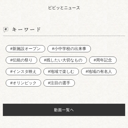
ビビッとニュース
キーワード
#新施設オープン
#小中学校の出来事
#伝統の祭り
#残したい大切なもの
#周年記念
#インスタ映え
#地域で楽しむ
#地域の有名人
#オリンピック
#注目の選手
動画一覧へ