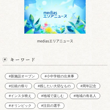
mediasエリアニュース
キーワード
#新施設オープン
#小中学校の出来事
#伝統の祭り
#残したい大切なもの
#周年記念
#インスタ映え
#地域で楽しむ
#地域の有名人
#オリンピック
#注目の選手