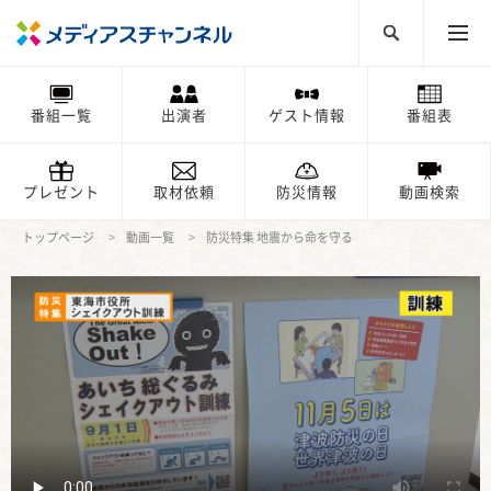
番組一覧
出演者
ゲスト情報
番組表
プレゼント
取材依頼
防災情報
動画検索
トップページ
動画一覧
防災特集 地震から命を守る