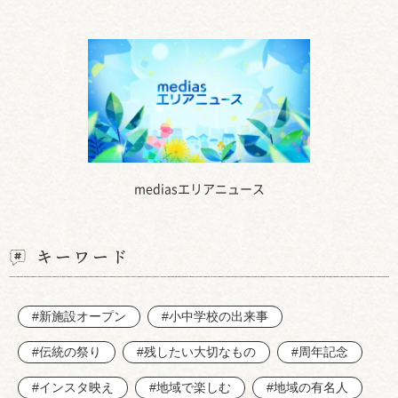
mediasエリアニュース
キーワード
#新施設オープン
#小中学校の出来事
#伝統の祭り
#残したい大切なもの
#周年記念
#インスタ映え
#地域で楽しむ
#地域の有名人