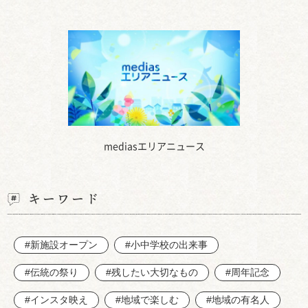
mediasエリアニュース
キーワード
#新施設オープン
#小中学校の出来事
#伝統の祭り
#残したい大切なもの
#周年記念
#インスタ映え
#地域で楽しむ
#地域の有名人