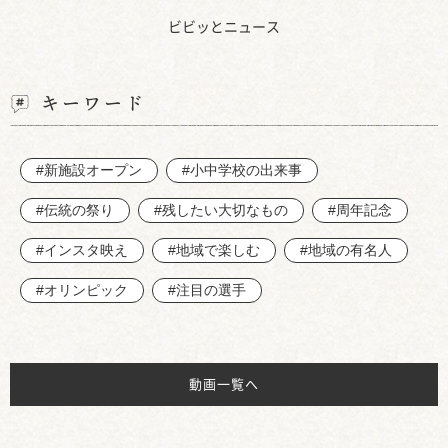
ビビッとニュース
キーワード
#新施設オープン
#小中学校の出来事
#伝統の祭り
#残したい大切なもの
#周年記念
#インスタ映え
#地域で楽しむ
#地域の有名人
#オリンピック
#注目の選手
動画一覧へ