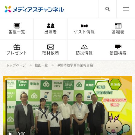
番組一覧
出演者
ゲスト情報
番組表
プレゼント
取材依頼
防災情報
動画検索
トップページ
動画一覧
沖縄体験学習事業報告会