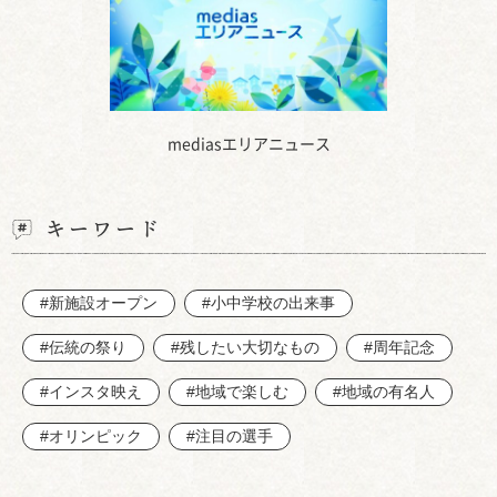
mediasエリアニュース
キーワード
#新施設オープン
#小中学校の出来事
#伝統の祭り
#残したい大切なもの
#周年記念
#インスタ映え
#地域で楽しむ
#地域の有名人
#オリンピック
#注目の選手