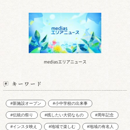
mediasエリアニュース
キーワード
#新施設オープン
#小中学校の出来事
#伝統の祭り
#残したい大切なもの
#周年記念
#インスタ映え
#地域で楽しむ
#地域の有名人