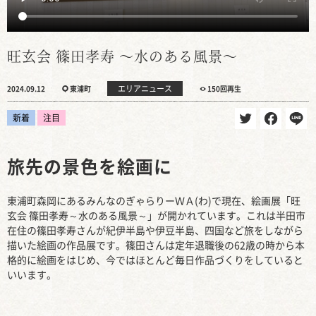
旺玄会 篠田孝寿 ～水のある風景～
エリアニュース
2024.09.12
東浦町
150回再生
新着
注目
旅先の景色を絵画に
東浦町森岡にあるみんなのぎゃらりーＷＡ(わ)で現在、絵画展「旺
玄会 篠田孝寿～水のある風景～」が開かれています。これは半田市
在住の篠田孝寿さんが紀伊半島や伊豆半島、四国など旅をしながら
描いた絵画の作品展です。篠田さんは定年退職後の62歳の時から本
格的に絵画をはじめ、今ではほとんど毎日作品づくりをしていると
いいます。