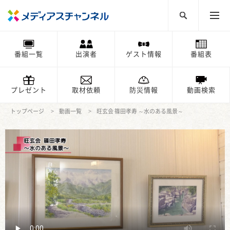
番組一覧
出演者
ゲスト情報
番組表
プレゼント
取材依頼
防災情報
動画検索
トップページ
動画一覧
旺玄会 篠田孝寿 ～水のある風景～