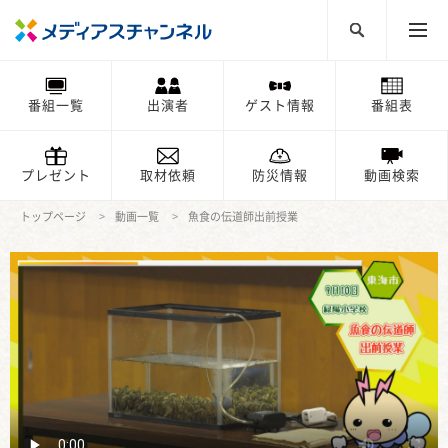
番組一覧
出演者
ゲスト情報
番組表
プレゼント
取材依頼
防災情報
動画検索
トップページ
動画一覧
魚食の伝道師出前授業