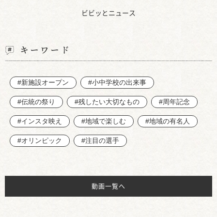
ビビッとニュース
キーワード
#新施設オープン
#小中学校の出来事
#伝統の祭り
#残したい大切なもの
#周年記念
#インスタ映え
#地域で楽しむ
#地域の有名人
#オリンピック
#注目の選手
動画一覧へ