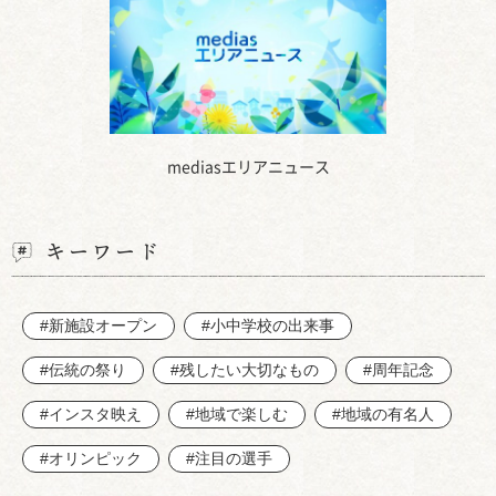
mediasエリアニュース
キーワード
#新施設オープン
#小中学校の出来事
#伝統の祭り
#残したい大切なもの
#周年記念
#インスタ映え
#地域で楽しむ
#地域の有名人
#オリンピック
#注目の選手