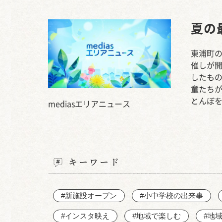
夏の
東浦町の
催しが
したも
童たち
とんぼ
mediasエリアニュース
キーワード
#新施設オープン
#小中学校の出来事
#インスタ映え
#地域で楽しむ
#地