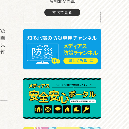
町付近
名和北交差点
すべて見る
どの
企画
を児
の竹