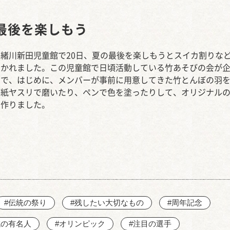
西知多産業道路 大田
最後を楽しもう
緒川新田児童館で20日、夏の最後を楽しもうとスイカ割りな
開かれました。この児童館で日頃活動している竹あそびの会が
ので、はじめに、メンバーが事前に用意してきた竹とんぼの羽
が紙ヤスリで磨いたり、ペンで色を塗ったりして、オリジナル
を作りました。
#伝統の祭り
#残したい大切なもの
#周年記念
域の有名人
#オリンピック
#注目の選手