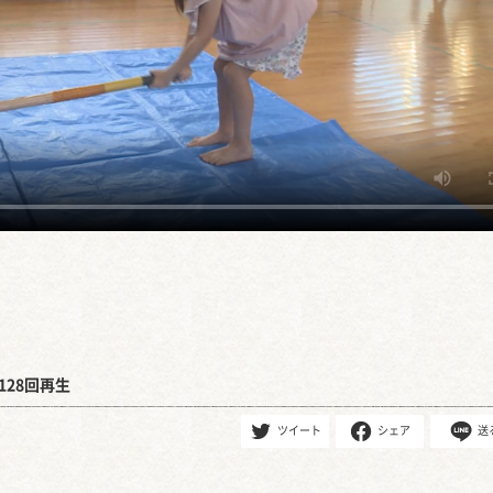
128回再生
ツイート
シェア
送