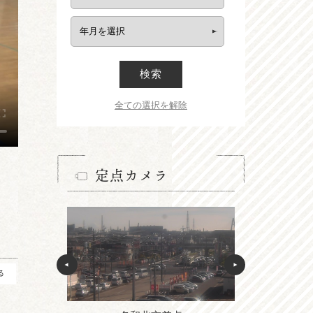
検索
全ての選択を解除
定点カメラ
る