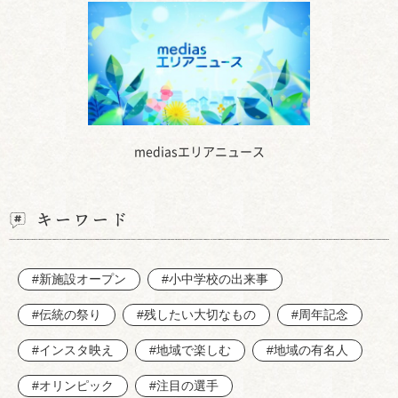
mediasエリアニュース
キーワード
#新施設オープン
#小中学校の出来事
#伝統の祭り
#残したい大切なもの
#周年記念
#インスタ映え
#地域で楽しむ
#地域の有名人
#オリンピック
#注目の選手