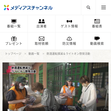
番組一覧
出演者
ゲスト情報
番組表
プレゼント
取材依頼
防災情報
動画検索
トップページ
動画一覧
飲酒運転撲滅＆ライトオン啓発活動