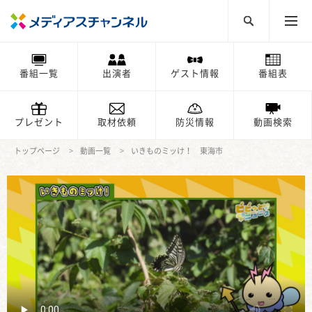
番組一覧
出演者
ゲスト情報
番組表
プレゼント
取材依頼
防災情報
動画検索
トップページ
動画一覧
いきものミッけ！ 東海市