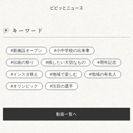
ビビッとニュース
キーワード
#新施設オープン
#小中学校の出来事
#伝統の祭り
#残したい大切なもの
#周年記念
#インスタ映え
#地域で楽しむ
#地域の有名人
#オリンピック
#注目の選手
動画一覧へ