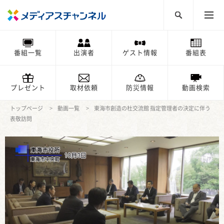
番組一覧
出演者
ゲスト情報
番組表
プレゼント
取材依頼
防災情報
動画検索
トップページ
動画一覧
東海市創造の杜交流館 指定管理者の決定に伴う
表敬訪問