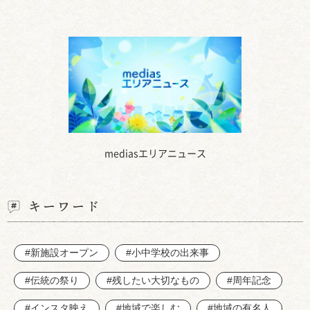
mediasエリアニュース
キーワード
#新施設オープン
#小中学校の出来事
#伝統の祭り
#残したい大切なもの
#周年記念
#インスタ映え
#地域で楽しむ
#地域の有名人