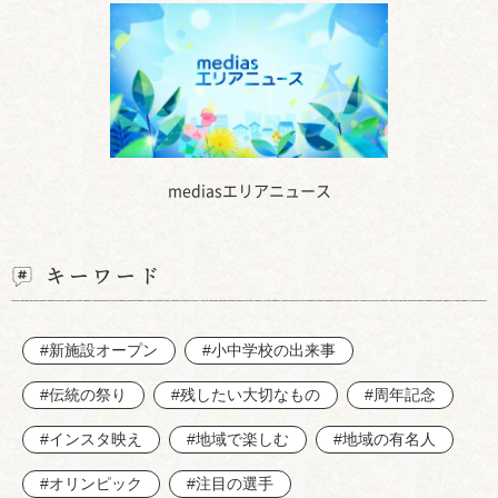
mediasエリアニュース
キーワード
#新施設オープン
#小中学校の出来事
#伝統の祭り
#残したい大切なもの
#周年記念
#インスタ映え
#地域で楽しむ
#地域の有名人
#オリンピック
#注目の選手