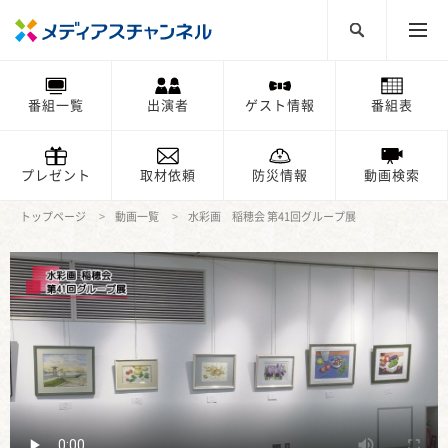
番組一覧
出演者
ゲスト情報
番組表
プレゼント
取材依頼
防災情報
動画検索
トップページ
動画一覧
水彩画 稲穂会 第41回グループ展