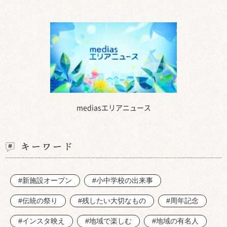
mediasエリアニュース
キーワード
#新施設オープン
#小中学校の出来事
#伝統の祭り
#残したい大切なもの
#周年記念
#インスタ映え
#地域で楽しむ
#地域の有名人