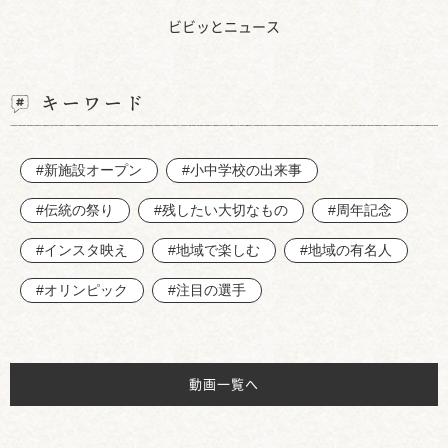
ビビッとニュース
キーワード
#新施設オープン
#小中学校の出来事
#伝統の祭り
#残したい大切なもの
#周年記念
#インスタ映え
#地域で楽しむ
#地域の有名人
#オリンピック
#注目の選手
動画一覧へ