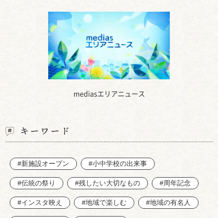
mediasエリアニュース
キーワード
#新施設オープン
#小中学校の出来事
#伝統の祭り
#残したい大切なもの
#周年記念
#インスタ映え
#地域で楽しむ
#地域の有名人