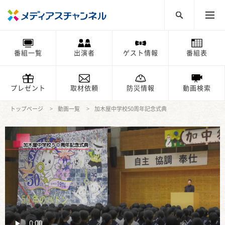
番組一覧
出演者
ゲスト情報
番組表
プレゼント
取材依頼
防災情報
動画検索
トップページ
動画一覧
加木屋中学校50周年記念式典