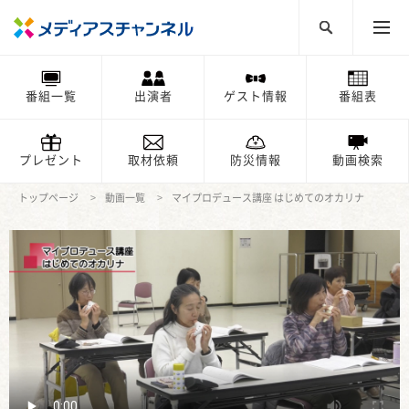
番組一覧
出演者
ゲスト情報
番組表
プレゼント
取材依頼
防災情報
動画検索
トップページ
動画一覧
マイプロデュース講座 はじめてのオカリナ