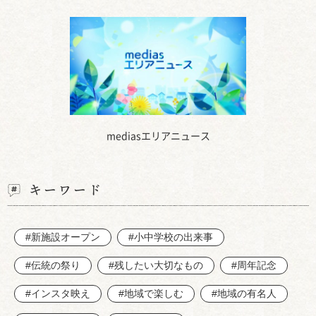
mediasエリアニュース
キーワード
#新施設オープン
#小中学校の出来事
#伝統の祭り
#残したい大切なもの
#周年記念
#インスタ映え
#地域で楽しむ
#地域の有名人