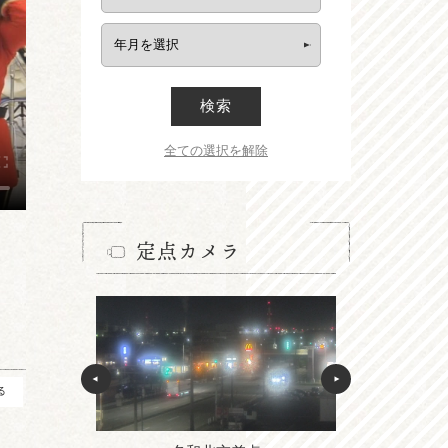
検索
全ての選択を解除
定点カメラ
る