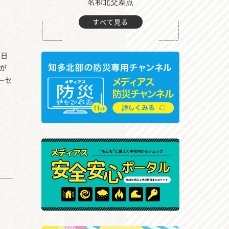
町付近
名和北交差点
すべて見る
0日
署が
ーセ
。