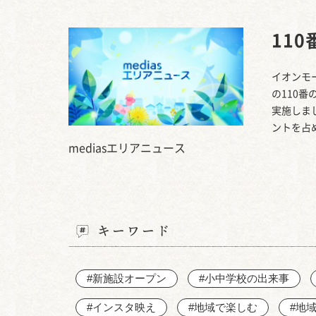
11
イオンモ
の110
実施しま
ントを占
mediasエリアニュース
キーワード
#新施設オープン
#小中学校の出来事
#インスタ映え
#地域で楽しむ
#地