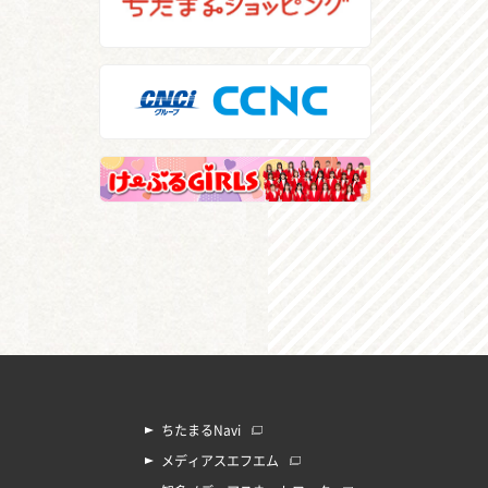
ちたまるNavi
メディアスエフエム