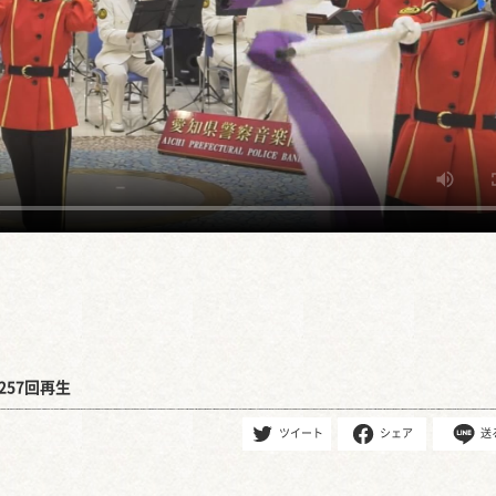
257回再生
ツイート
シェア
送