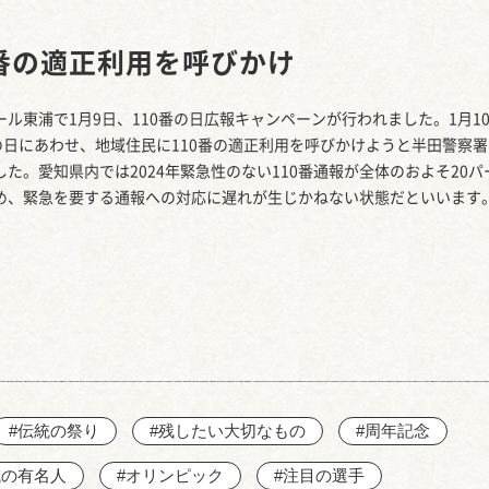
西知多産業道路 大田
0番の適正利用を呼びかけ
ール東浦で1月9日、110番の日広報キャンペーンが行われました。1月1
番の日にあわせ、地域住民に110番の適正利用を呼びかけようと半田警察
した。愛知県内では2024年緊急性のない110番通報が全体のおよそ20パ
め、緊急を要する通報への対応に遅れが生じかねない状態だといいます
#伝統の祭り
#残したい大切なもの
#周年記念
域の有名人
#オリンピック
#注目の選手