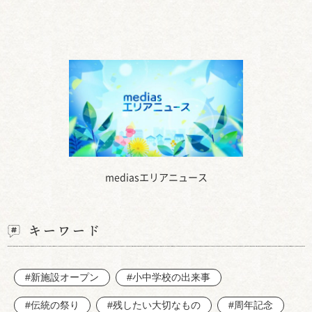
mediasエリアニュース
キーワード
#新施設オープン
#小中学校の出来事
#伝統の祭り
#残したい大切なもの
#周年記念