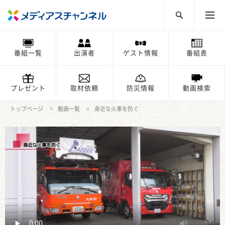
番組一覧
出演者
ゲスト情報
番組表
プレゼント
取材依頼
防災情報
動画検索
トップページ
動画一覧
身近な火事を防ぐ