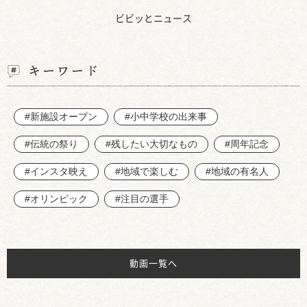
ビビッとニュース
キーワード
#新施設オープン
#小中学校の出来事
#伝統の祭り
#残したい大切なもの
#周年記念
#インスタ映え
#地域で楽しむ
#地域の有名人
#オリンピック
#注目の選手
動画一覧へ