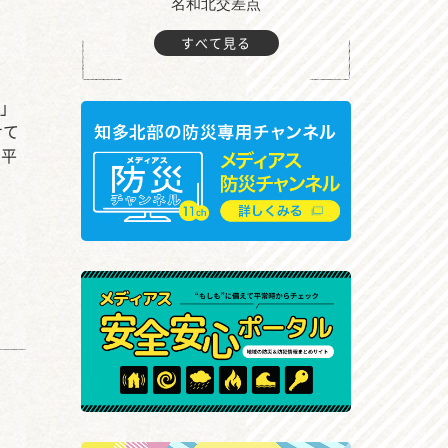
町付近
名和北交差点
すべて見る
展」
せて
ら平