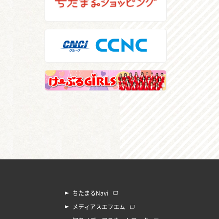
ちたまるNavi
メディアスエフエム