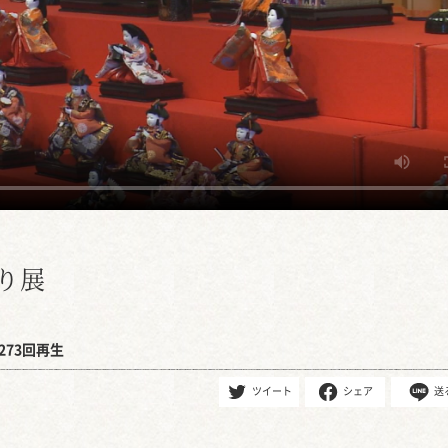
り展
273回再生
ツイート
シェア
送