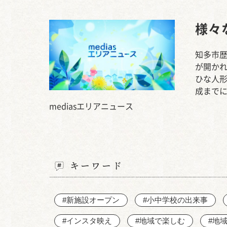
様々
知多市歴
が開かれ
ひな人
成までに
mediasエリアニュース
キーワード
#新施設オープン
#小中学校の出来事
#インスタ映え
#地域で楽しむ
#地