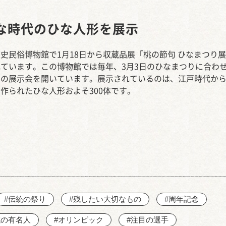
西知多産業道路 大田
な時代のひな人形を展示
史民俗博物館で1月18日から収蔵品展「桃の節句 ひなまつり
ています。この博物館では毎年、3月3日のひなまつりに合わ
形の展示会を開いています。展示されているのは、江戸時代か
作られたひな人形およそ300体です。
#伝統の祭り
#残したい大切なもの
#周年記念
域の有名人
#オリンピック
#注目の選手