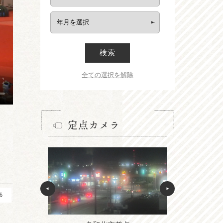
検索
全ての選択を解除
定点カメラ
る