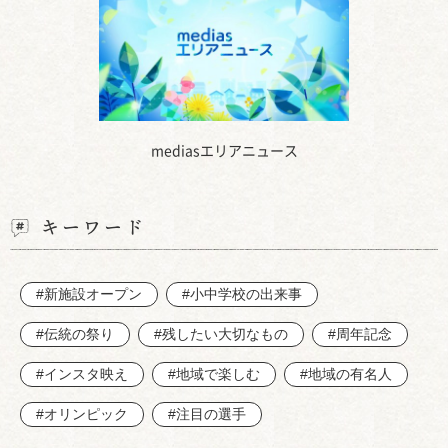
mediasエリアニュース
キーワード
#新施設オープン
#小中学校の出来事
#伝統の祭り
#残したい大切なもの
#周年記念
#インスタ映え
#地域で楽しむ
#地域の有名人
#オリンピック
#注目の選手