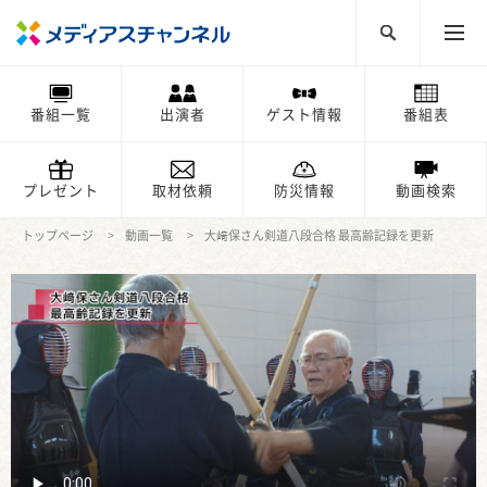
番組一覧
出演者
ゲスト情報
番組表
プレゼント
取材依頼
防災情報
動画検索
トップページ
動画一覧
大﨑保さん剣道八段合格 最高齢記録を更新